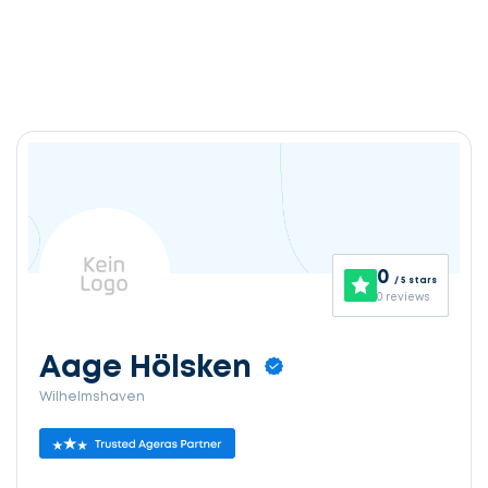
0
/ 5 stars
0 reviews
Aage Hölsken
Wilhelmshaven