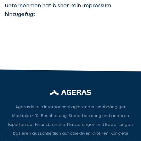
Unternehmen hat bisher kein Impressum
hinzugefügt
Steuerberatung
Steuerberater
Rechtsanwalt
Nächster Schritt
Ageras ist ein international agierender, unabhängiger
Marktplatz für Buchhaltung, Steuerberatung und anderen
Experten der Finanzbranche. Platzierungen und Bewertungen
basieren ausschließlich auf objektiven Kriterien. Konkrete