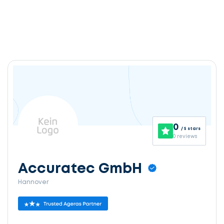
0
/ 5 stars
0 reviews
Accuratec GmbH
Hannover