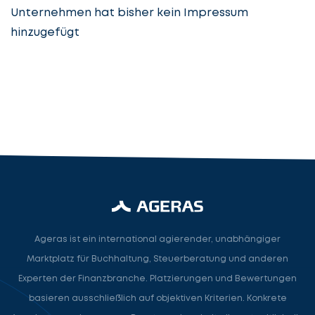
Unternehmen hat bisher kein Impressum
hinzugefügt
Steuerberatung
Steuerberater
Rechtsanwalt
Nächster Schritt
Ageras ist ein international agierender, unabhängiger
Marktplatz für Buchhaltung, Steuerberatung und anderen
Experten der Finanzbranche. Platzierungen und Bewertungen
basieren ausschließlich auf objektiven Kriterien. Konkrete