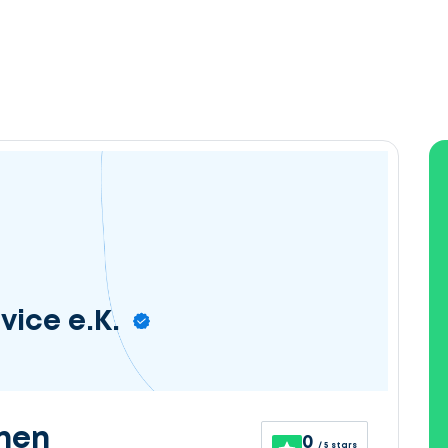
vice e.K.
nen
0
/ 5 stars