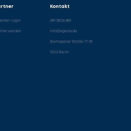
rtner
Kontakt
perten-Login
089 38036 880
rtner werden
info@ageras.de
Boxhagener Straße 77-78
10245 Berlin