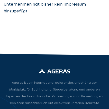
Unternehmen hat bisher kein Impressum
hinzugefügt
Steuerberatung
Steuerberater
Rechtsanwalt
Nächster Schritt
Ageras ist ein international agierender, unabhängiger
Marktplatz für Buchhaltung, Steuerberatung und anderen
Experten der Finanzbranche. Platzierungen und Bewertungen
basieren ausschließlich auf objektiven Kriterien. Konkrete