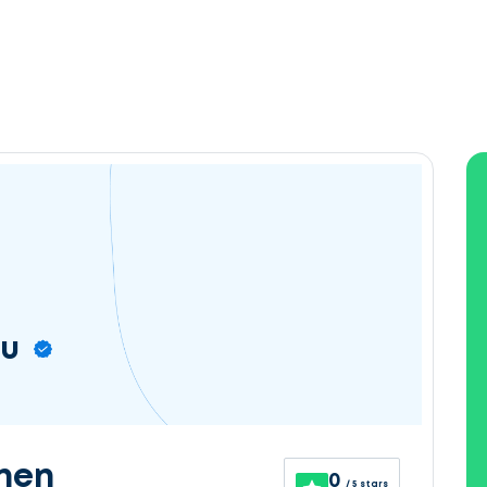
eu
nen
0
/ 5 stars