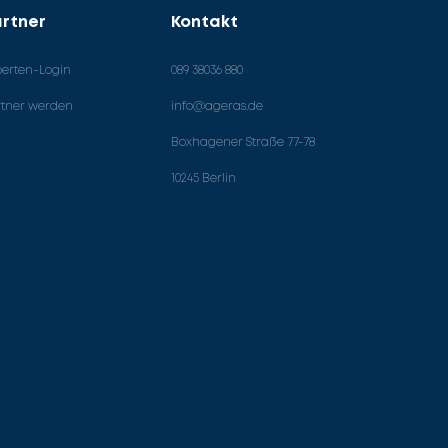
rtner
Kontakt
perten-Login
089 38036 880
rtner werden
info@ageras.de
Boxhagener Straße 77-78
10245 Berlin