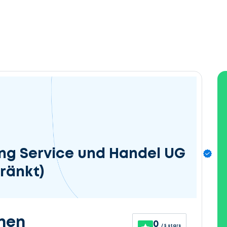
ng Service und Handel UG
ränkt)
nen
0
/ 5 stars