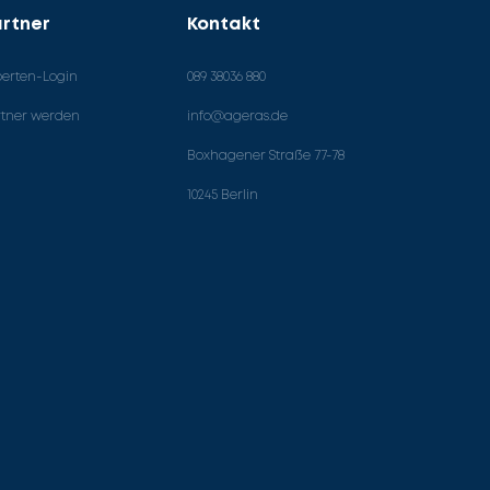
rtner
Kontakt
perten-Login
089 38036 880
rtner werden
info@ageras.de
Boxhagener Straße 77-78
10245 Berlin