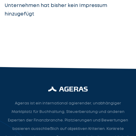
Unternehmen hat bisher kein Impressum
hinzugefügt
Steuerberatung
Steuerberater
Rechtsanwalt
Nächster Schritt
Ageras ist ein international agierender, unabhängiger
Marktplatz für Buchhaltung, Steuerberatung und anderen
Experten der Finanzbranche. Platzierungen und Bewertungen
basieren ausschließlich auf objektiven Kriterien. Konkrete