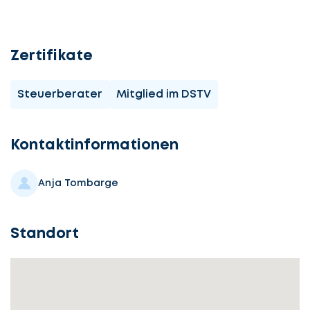
Zertifikate
Steuerberater
Mitglied im DSTV
Kontaktinformationen
Anja Tombarge
Standort
Lassen
Sie
uns
beginnen