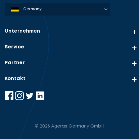
Denmark
Sweden
Norway
Netherlands
Germany
USA
Unternehmen
Service
Partner
Kontakt
© 2026 Ageras Germany GmbH