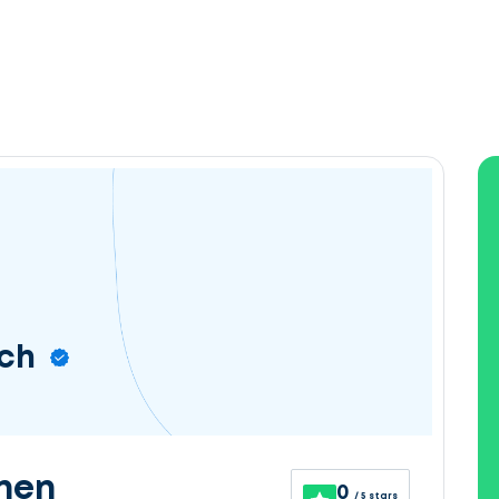
sch
nen
0
/ 5 stars