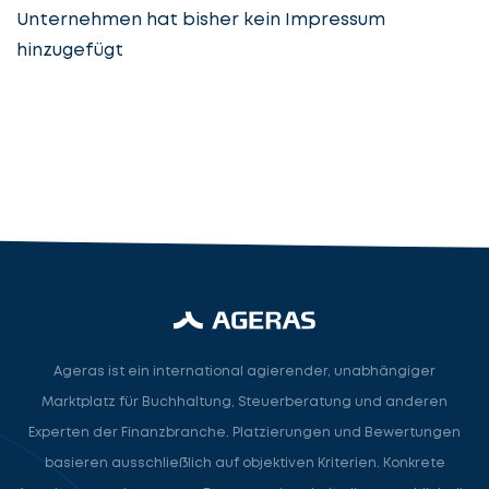
Unternehmen hat bisher kein Impressum
hinzugefügt
Steuerberatung
Steuerberater
Rechtsanwalt
Nächster Schritt
Ageras ist ein international agierender, unabhängiger
Marktplatz für Buchhaltung, Steuerberatung und anderen
Experten der Finanzbranche. Platzierungen und Bewertungen
basieren ausschließlich auf objektiven Kriterien. Konkrete