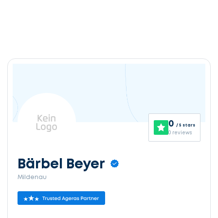
0
/ 5 stars
0 reviews
Bärbel Beyer
Mildenau