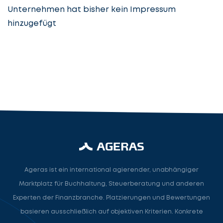
Unternehmen hat bisher kein Impressum
hinzugefügt
Steuerberatung
Steuerberater
Rechtsanwalt
Nächster Schritt
Ageras ist ein international agierender, unabhängiger
Marktplatz für Buchhaltung, Steuerberatung und anderen
Experten der Finanzbranche. Platzierungen und Bewertungen
basieren ausschließlich auf objektiven Kriterien. Konkrete