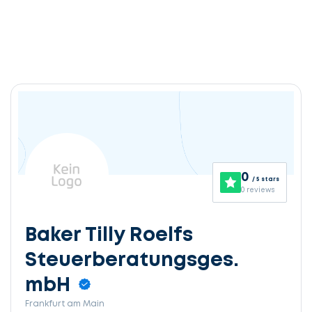
0
/ 5 stars
0 reviews
Baker Tilly Roelfs
Steuerberatungsges.
mbH
Frankfurt am Main