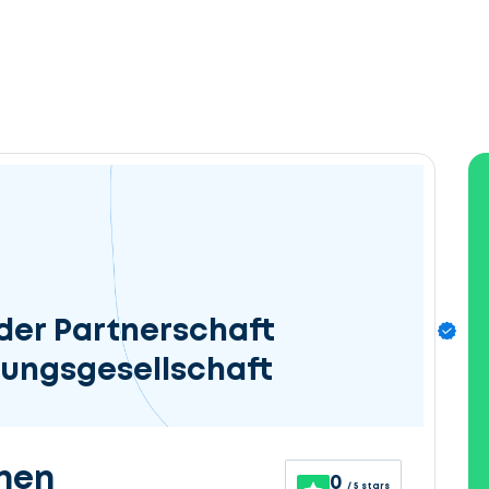
der Partnerschaft
fungsgesellschaft
nen
0
/ 5 stars