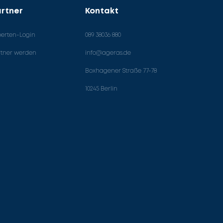
rtner
Kontakt
perten-Login
089 38036 880
rtner werden
info@ageras.de
Boxhagener Straße 77-78
10245 Berlin