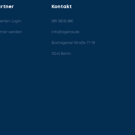
rtner
Kontakt
perten-Login
089 38036 880
rtner werden
info@ageras.de
Boxhagener Straße 77-78
10245 Berlin