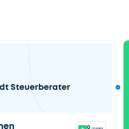
ndt Steuerberater
nen
0
/ 5 stars