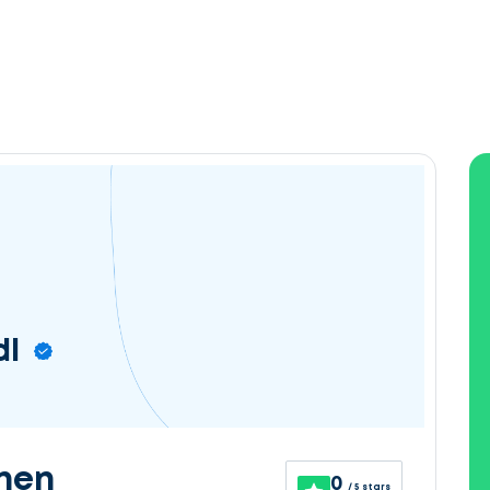
dl
nen
0
/ 5 stars