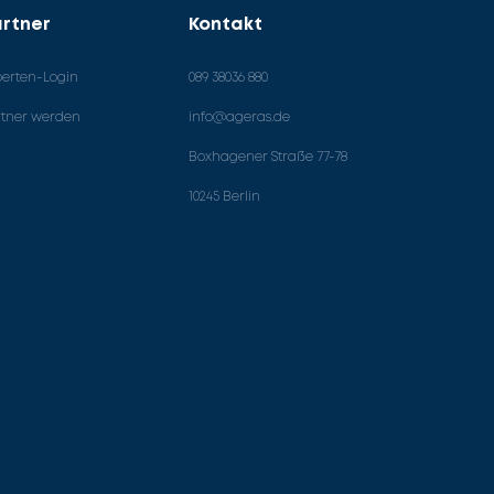
rtner
Kontakt
perten-Login
089 38036 880
rtner werden
info@ageras.de
Boxhagener Straße 77-78
10245 Berlin