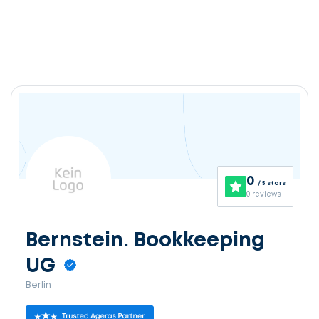
0
/ 5 stars
0 reviews
Bernstein. Bookkeeping
UG
Berlin