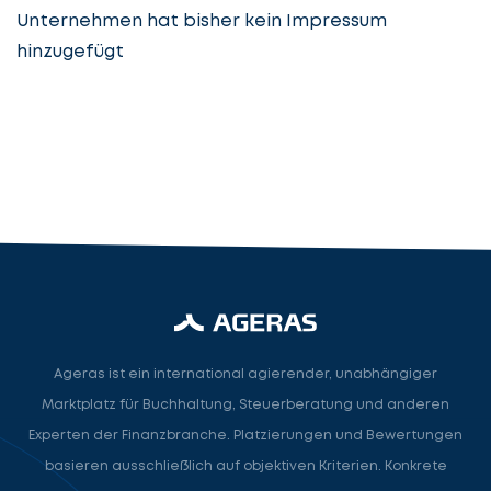
Unternehmen hat bisher kein Impressum
hinzugefügt
Steuerberatung
Steuerberater
Rechtsanwalt
Nächster Schritt
Ageras ist ein international agierender, unabhängiger
Marktplatz für Buchhaltung, Steuerberatung und anderen
Experten der Finanzbranche. Platzierungen und Bewertungen
basieren ausschließlich auf objektiven Kriterien. Konkrete