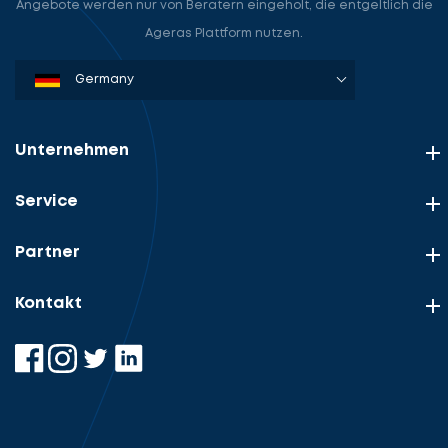
Angebote werden nur von Beratern eingeholt, die entgeltlich die
Ageras Plattform nutzen.
Denmark
Sweden
Norway
Netherlands
Germany
USA
Unternehmen
Service
Partner
Kontakt