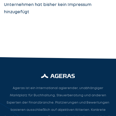
Unternehmen hat bisher kein Impressum
hinzugefügt
Steuerberatung
Steuerberater
Rechtsanwalt
Nächster Schritt
Ageras ist ein international agierender, unabhängiger
Marktplatz für Buchhaltung, Steuerberatung und anderen
Experten der Finanzbranche. Platzierungen und Bewertungen
basieren ausschließlich auf objektiven Kriterien. Konkrete