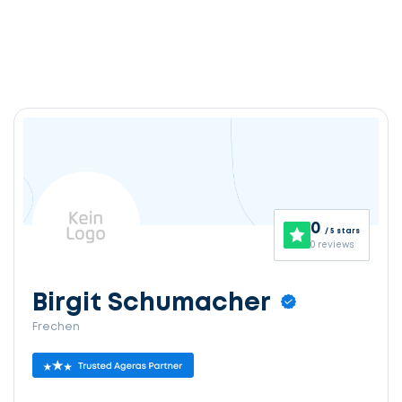
0
/ 5 stars
0 reviews
Birgit Schumacher
Frechen