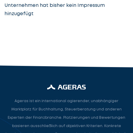
Unternehmen hat bisher kein Impressum
hinzugefügt
Steuerberatung
Steuerberater
Rechtsanwalt
Nächster Schritt
Ageras ist ein international agierender, unabhängiger
Marktplatz für Buchhaltung, Steuerberatung und anderen
Experten der Finanzbranche. Platzierungen und Bewertungen
basieren ausschließlich auf objektiven Kriterien. Konkrete