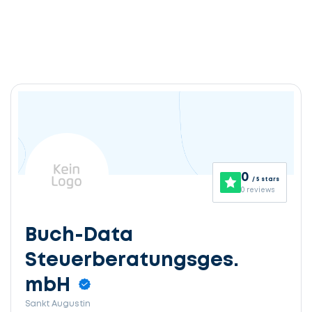
0
/ 5 stars
0 reviews
Buch-Data
Steuerberatungsges.
mbH
Sankt Augustin