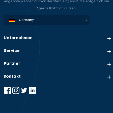
Angebote werden nur von Beratern eingeholt, die entgeltlich die
Ageras Plattform nutzen.
Denmark
Sweden
Norway
Netherlands
Germany
USA
Unternehmen
Service
Partner
Kontakt