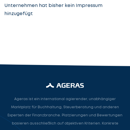
Unternehmen hat bisher kein Impressum
hinzugefügt
Steuerberatung
Steuerberater
Rechtsanwalt
Nächster Schritt
Ageras ist ein international agierender, unabhängiger
Marktplatz für Buchhaltung, Steuerberatung und anderen
Experten der Finanzbranche. Platzierungen und Bewertungen
basieren ausschließlich auf objektiven Kriterien. Konkrete