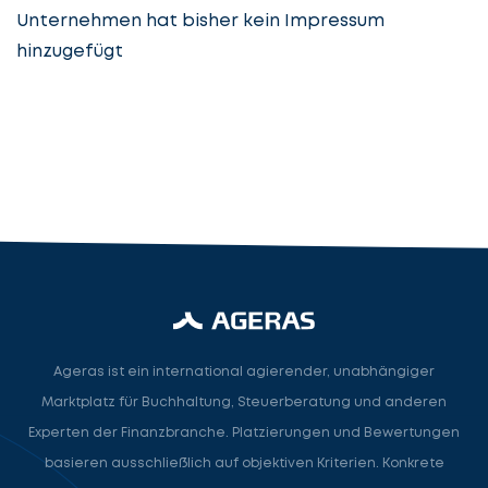
Unternehmen hat bisher kein Impressum
hinzugefügt
Steuerberatung
Steuerberater
Rechtsanwalt
Nächster Schritt
Ageras ist ein international agierender, unabhängiger
Marktplatz für Buchhaltung, Steuerberatung und anderen
Experten der Finanzbranche. Platzierungen und Bewertungen
basieren ausschließlich auf objektiven Kriterien. Konkrete