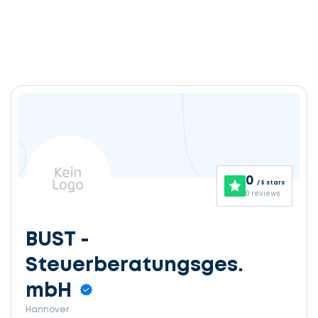
0
/ 5 stars
0 reviews
BUST -
Steuerberatungsges.
mbH
Hannover