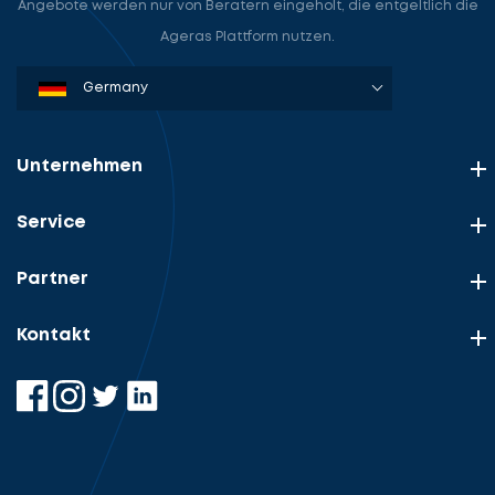
Angebote werden nur von Beratern eingeholt, die entgeltlich die
Ageras Plattform nutzen.
Denmark
Sweden
Norway
Netherlands
Germany
USA
Unternehmen
Service
Partner
Kontakt