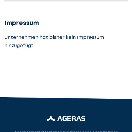
Details
angeben
cta_box.sub_headline
Impressum
Unternehmen hat bisher kein Impressum
hinzugefügt
Steuerberatung
Steuerberater
Rechtsanwalt
Nächster Schritt