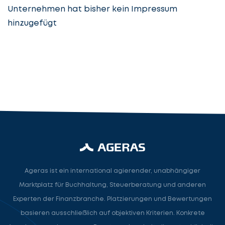
Unternehmen hat bisher kein Impressum
hinzugefügt
Steuerberatung
Steuerberater
Rechtsanwalt
Nächster Schritt
Ageras ist ein international agierender, unabhängiger
Marktplatz für Buchhaltung, Steuerberatung und anderen
Experten der Finanzbranche. Platzierungen und Bewertungen
basieren ausschließlich auf objektiven Kriterien. Konkrete