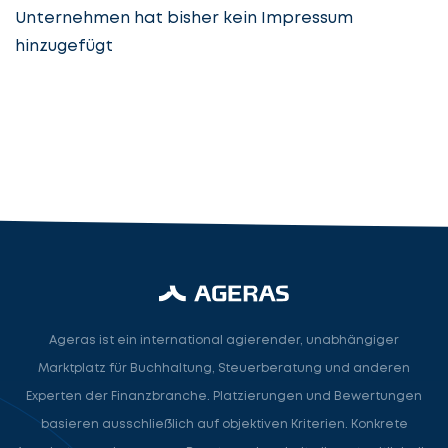
Unternehmen hat bisher kein Impressum
hinzugefügt
Steuerberatung
Steuerberater
Rechtsanwalt
Nächster Schritt
Ageras ist ein international agierender, unabhängiger
Marktplatz für Buchhaltung, Steuerberatung und anderen
Experten der Finanzbranche. Platzierungen und Bewertungen
basieren ausschließlich auf objektiven Kriterien. Konkrete