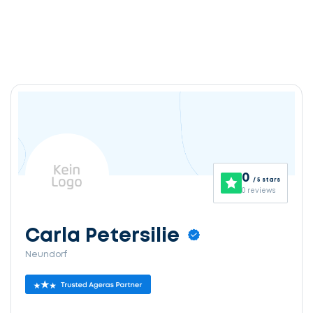
0
/ 5 stars
0 reviews
Carla Petersilie
Neundorf