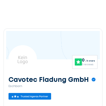
0
/ 5 stars
0 reviews
Cavotec Fladung GmbH
Eschborn