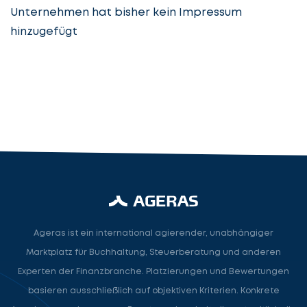
Unternehmen hat bisher kein Impressum
hinzugefügt
Steuerberatung
Steuerberater
Rechtsanwalt
Nächster Schritt
Ageras ist ein international agierender, unabhängiger
Marktplatz für Buchhaltung, Steuerberatung und anderen
Experten der Finanzbranche. Platzierungen und Bewertungen
basieren ausschließlich auf objektiven Kriterien. Konkrete