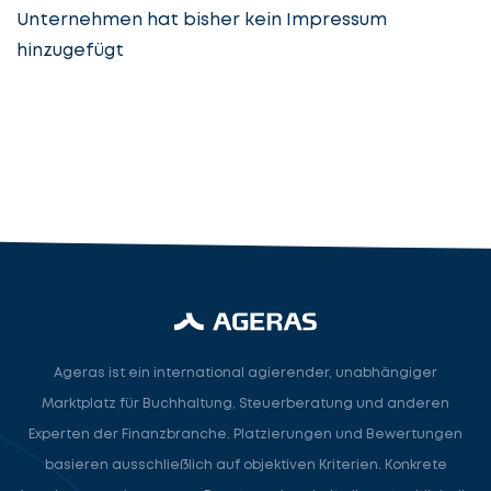
Unternehmen hat bisher kein Impressum
hinzugefügt
Steuerberatung
Steuerberater
Rechtsanwalt
Nächster Schritt
Ageras ist ein international agierender, unabhängiger
Marktplatz für Buchhaltung, Steuerberatung und anderen
Experten der Finanzbranche. Platzierungen und Bewertungen
basieren ausschließlich auf objektiven Kriterien. Konkrete