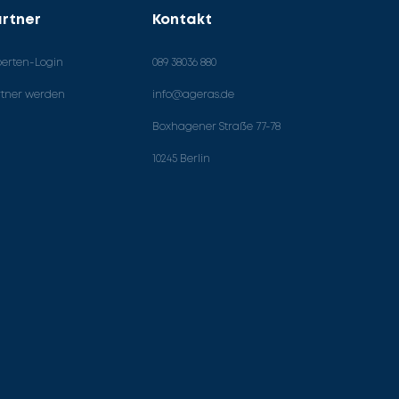
rtner
Kontakt
perten-Login
089 38036 880
rtner werden
info@ageras.de
Boxhagener Straße 77-78
10245 Berlin