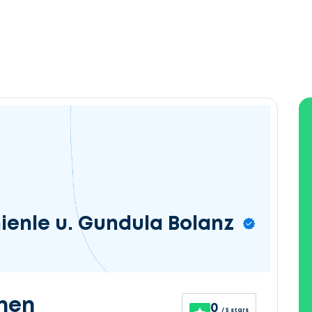
ienle u. Gundula Bolanz
nen
0
/ 5 stars