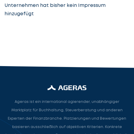
Unternehmen hat bisher kein Impressum
hinzugefügt
Steuerberatung
Steuerberater
Rechtsanwalt
Nächster Schritt
Ageras ist ein international agierender, unabhängiger
Marktplatz für Buchhaltung, Steuerberatung und anderen
Experten der Finanzbranche. Platzierungen und Bewertungen
basieren ausschließlich auf objektiven Kriterien. Konkrete