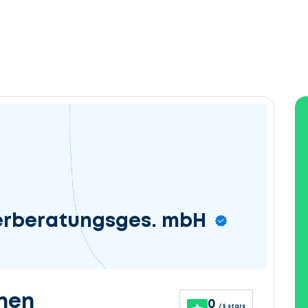
erberatungsges. mbH
nen
0
/ 5 stars