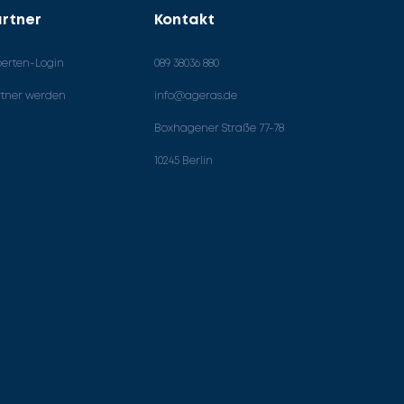
rtner
Kontakt
perten-Login
089 38036 880
rtner werden
info@ageras.de
Boxhagener Straße 77-78
10245 Berlin