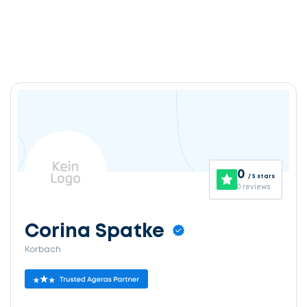
0
/ 5 stars
0 reviews
Corina Spatke
Korbach