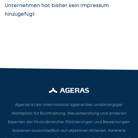
Unternehmen hat bisher kein Impressum
hinzugefügt
Steuerberatung
Steuerberater
Rechtsanwalt
Nächster Schritt
Ageras ist ein international agierender, unabhängiger
Marktplatz für Buchhaltung, Steuerberatung und anderen
Experten der Finanzbranche. Platzierungen und Bewertungen
basieren ausschließlich auf objektiven Kriterien. Konkrete