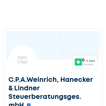
0
/ 5 stars
0 reviews
C.P.A.Weinrich, Hanecker
& Lindner
Steuerberatungsges.
mbH