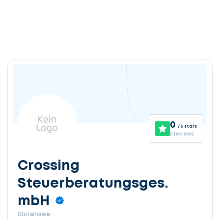
0
/ 5 stars
0 reviews
Crossing
Steuerberatungsges.
mbH
Stutensee