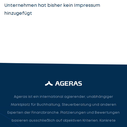
Unternehmen hat bisher kein Impressum
hinzugefügt
Steuerberatung
Steuerberater
Rechtsanwalt
Nächster Schritt
Ageras ist ein international agierender, unabhängiger
Marktplatz für Buchhaltung, Steuerberatung und anderen
Experten der Finanzbranche. Platzierungen und Bewertungen
basieren ausschließlich auf objektiven Kriterien. Konkrete