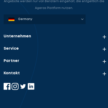
Angebote werden nur von Beratern eingeholt, die entgeltlich die
Ageras Plattform nutzen.
Denmark
Sweden
Norway
Netherlands
Germany
USA
Unternehmen
Service
Partner
Kontakt