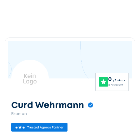
0
/ 5 stars
0 reviews
Curd Wehrmann
Bremen