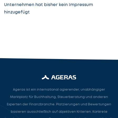
Unternehmen hat bisher kein Impressum
hinzugefügt
Steuerberatung
Steuerberater
Rechtsanwalt
Nächster Schritt
Ageras ist ein international agierender, unabhängiger
Marktplatz für Buchhaltung, Steuerberatung und anderen
Experten der Finanzbranche. Platzierungen und Bewertungen
basieren ausschließlich auf objektiven Kriterien. Konkrete