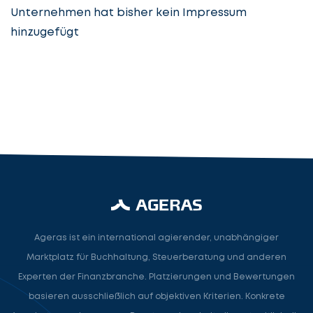
Unternehmen hat bisher kein Impressum
hinzugefügt
Steuerberatung
Steuerberater
Rechtsanwalt
Nächster Schritt
Ageras ist ein international agierender, unabhängiger
Marktplatz für Buchhaltung, Steuerberatung und anderen
Experten der Finanzbranche. Platzierungen und Bewertungen
basieren ausschließlich auf objektiven Kriterien. Konkrete