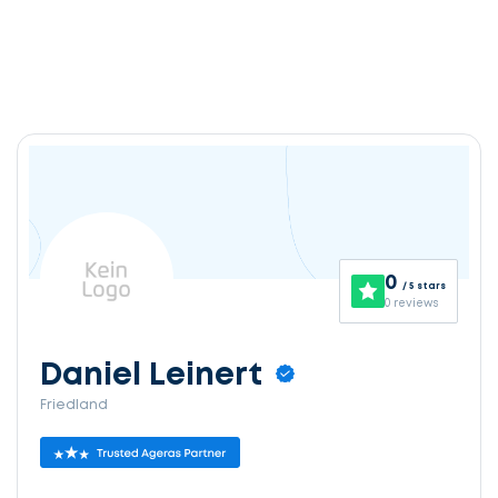
0
/ 5 stars
0 reviews
Daniel Leinert
Friedland