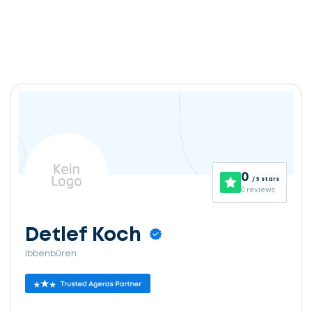
0
/ 5 stars
0 reviews
Detlef Koch
Ibbenbüren