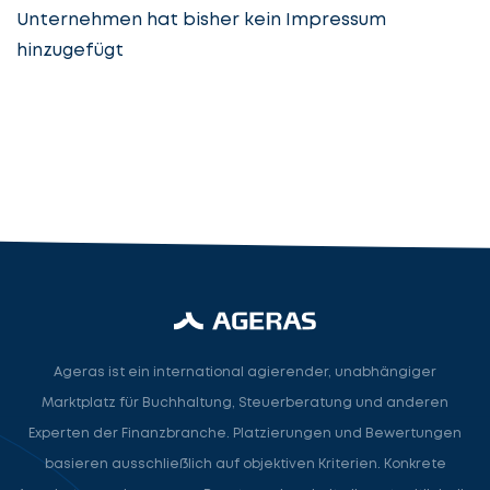
Unternehmen hat bisher kein Impressum
hinzugefügt
Steuerberatung
Steuerberater
Rechtsanwalt
Nächster Schritt
Ageras ist ein international agierender, unabhängiger
Marktplatz für Buchhaltung, Steuerberatung und anderen
Experten der Finanzbranche. Platzierungen und Bewertungen
basieren ausschließlich auf objektiven Kriterien. Konkrete