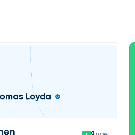
Thomas Loyda
nen
0
/ 5 stars