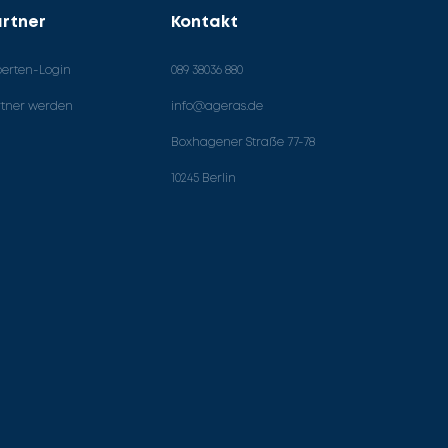
rtner
Kontakt
perten-Login
089 38036 880
rtner werden
info@ageras.de
Boxhagener Straße 77-78
10245 Berlin