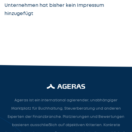
Unternehmen hat bisher kein Impressum
hinzugefügt
Steuerberatung
Steuerberater
Rechtsanwalt
Nächster Schritt
Ageras ist ein international agierender, unabhängiger
Marktplatz für Buchhaltung, Steuerberatung und anderen
Experten der Finanzbranche. Platzierungen und Bewertungen
basieren ausschließlich auf objektiven Kriterien. Konkrete