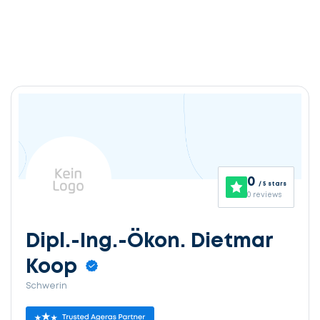
0
/ 5 stars
0 reviews
Dipl.-Ing.-Ökon. Dietmar
Koop
Schwerin