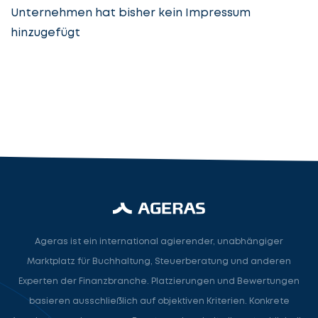
Unternehmen hat bisher kein Impressum
hinzugefügt
Steuerberatung
Steuerberater
Rechtsanwalt
Nächster Schritt
Ageras ist ein international agierender, unabhängiger
Marktplatz für Buchhaltung, Steuerberatung und anderen
Experten der Finanzbranche. Platzierungen und Bewertungen
basieren ausschließlich auf objektiven Kriterien. Konkrete