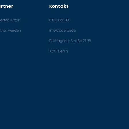
rtner
Kontakt
perten-Login
089 38036 880
rtner werden
info@ageras.de
Boxhagener Straße 77-78
10245 Berlin