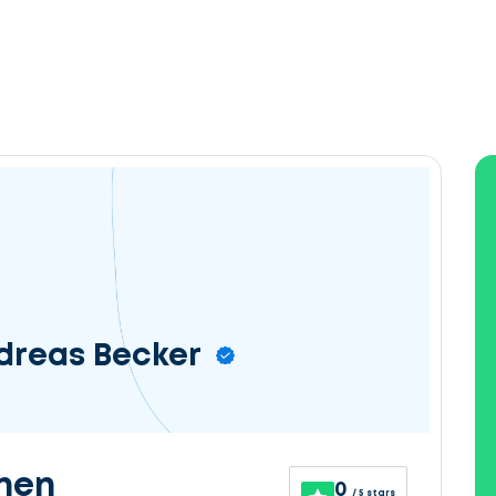
ndreas Becker
nen
0
/ 5 stars