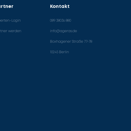
rtner
Kontakt
perten-Login
089 38036 880
rtner werden
info@ageras.de
Boxhagener Straße 77-78
10245 Berlin