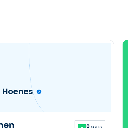
n Hoenes
nen
0
/ 5 stars