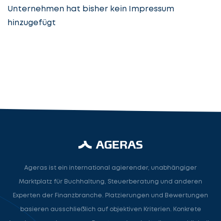
Unternehmen hat bisher kein Impressum
hinzugefügt
Steuerberatung
Steuerberater
Rechtsanwalt
Nächster Schritt
Ageras ist ein international agierender, unabhängiger
Marktplatz für Buchhaltung, Steuerberatung und anderen
Experten der Finanzbranche. Platzierungen und Bewertungen
basieren ausschließlich auf objektiven Kriterien. Konkrete