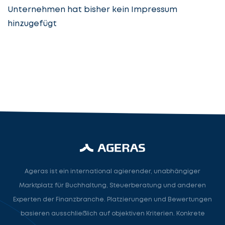
Unternehmen hat bisher kein Impressum
hinzugefügt
Steuerberatung
Steuerberater
Rechtsanwalt
Nächster Schritt
Ageras ist ein international agierender, unabhängiger
Marktplatz für Buchhaltung, Steuerberatung und anderen
Experten der Finanzbranche. Platzierungen und Bewertungen
basieren ausschließlich auf objektiven Kriterien. Konkrete