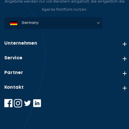
Angebote werden nur von Beratern eingeholt, die entgeltlich die
Ageras Plattform nutzen.
Denmark
Sweden
Norway
Netherlands
Germany
USA
Unternehmen
Service
Partner
Kontakt