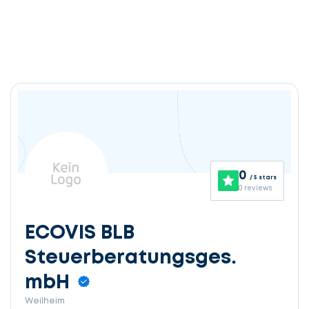
0
/ 5 stars
0 reviews
ECOVIS BLB
Steuerberatungsges.
mbH
Weilheim