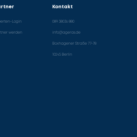
rtner
Kontakt
perten-Login
089 38036 880
rtner werden
info@ageras.de
Boxhagener Straße 77-78
10245 Berlin