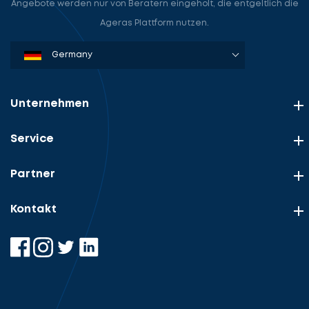
Angebote werden nur von Beratern eingeholt, die entgeltlich die
Ageras Plattform nutzen.
Denmark
Sweden
Norway
Netherlands
Germany
USA
Unternehmen
Service
Partner
Kontakt