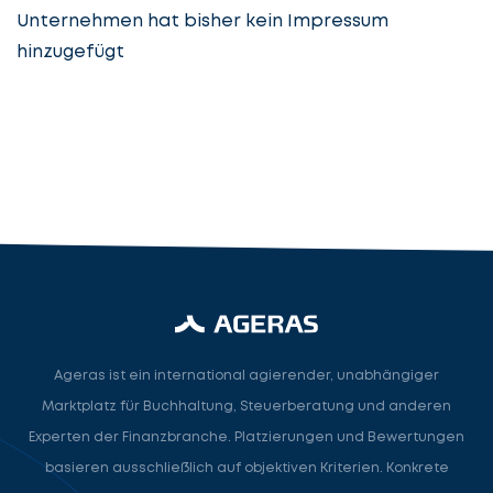
Unternehmen hat bisher kein Impressum
hinzugefügt
Steuerberatung
Steuerberater
Rechtsanwalt
Nächster Schritt
Ageras ist ein international agierender, unabhängiger
Marktplatz für Buchhaltung, Steuerberatung und anderen
Experten der Finanzbranche. Platzierungen und Bewertungen
basieren ausschließlich auf objektiven Kriterien. Konkrete