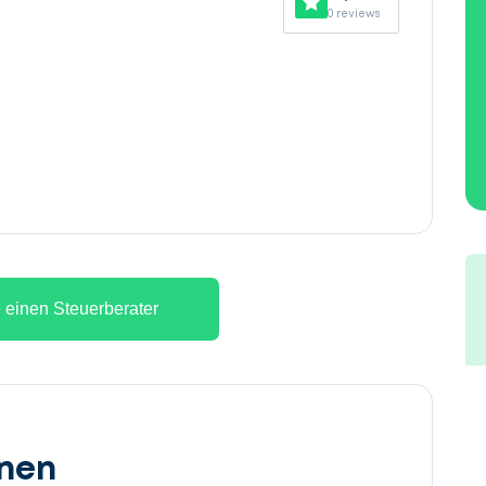
0 reviews
 einen Steuerberater
onen