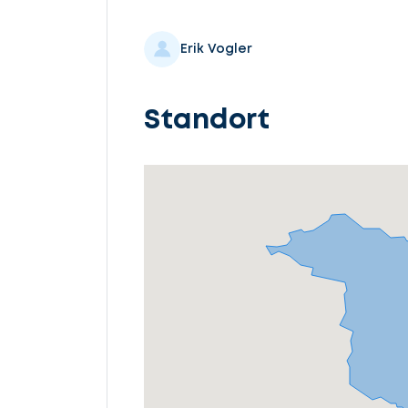
Erik Vogler
Lassen
Sie
Standort
uns
beginnen
Service
auswählen
Fall