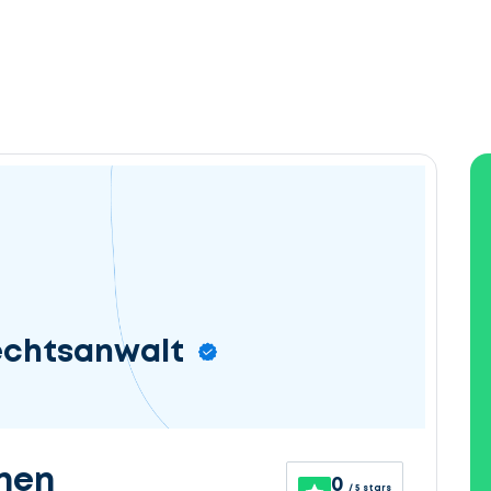
Rechtsanwalt
nen
0
/ 5 stars