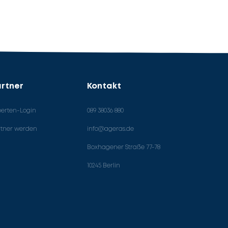
rtner
Kontakt
perten-Login
089 38036 880
rtner werden
info@ageras.de
Boxhagener Straße 77-78
10245 Berlin