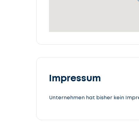
beschreiben
Details
angeben
Lassen
Sie
uns
Impressum
beginnen
Steuerberatung
Unternehmen hat bisher kein Impr
cta_box.sub_headline