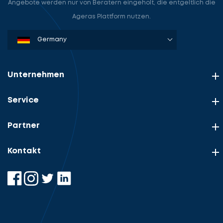
Angebote werden nur von Beratern eingeholt, die entgeltlich die
Ageras Plattform nutzen.
Denmark
Sweden
Norway
Netherlands
Germany
USA
Unternehmen
Service
Partner
Kontakt