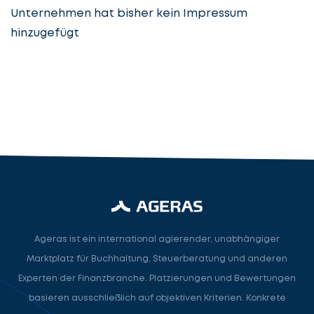
Unternehmen hat bisher kein Impressum
hinzugefügt
Steuerberatung
Steuerberater
Rechtsanwalt
Nächster Schritt
Ageras ist ein international agierender, unabhängiger
Marktplatz für Buchhaltung, Steuerberatung und anderen
Experten der Finanzbranche. Platzierungen und Bewertungen
basieren ausschließlich auf objektiven Kriterien. Konkrete