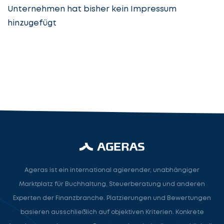
Unternehmen hat bisher kein Impressum
hinzugefügt
Steuerberatung
Steuerberater
Rechtsanwalt
Nächster Schritt
Ageras ist ein international agierender, unabhängiger
Marktplatz für Buchhaltung, Steuerberatung und anderen
Experten der Finanzbranche. Platzierungen und Bewertungen
basieren ausschließlich auf objektiven Kriterien. Konkrete