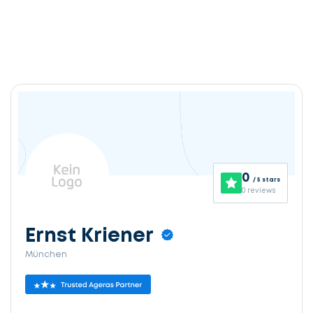
0
/ 5 stars
0 reviews
Ernst Kriener
München