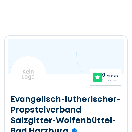
0
/ 5 stars
0 reviews
Evangelisch-lutherischer-
Propsteiverband
Salzgitter-Wolfenbüttel-
Bad Harzburg