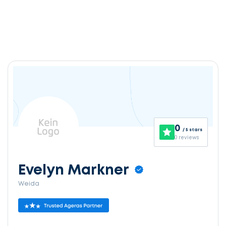
0
/ 5 stars
0 reviews
Evelyn Markner
Weida