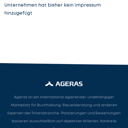
Unternehmen hat bisher kein Impressum
hinzugefügt
Steuerberatung
Steuerberater
Rechtsanwalt
Nächster Schritt
Ageras ist ein international agierender, unabhängiger
Marktplatz für Buchhaltung, Steuerberatung und anderen
Experten der Finanzbranche. Platzierungen und Bewertungen
basieren ausschließlich auf objektiven Kriterien. Konkrete