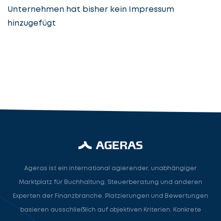
Unternehmen hat bisher kein Impressum
hinzugefügt
Steuerberatung
Steuerberater
Rechtsanwalt
Nächster Schritt
Ageras ist ein international agierender, unabhängiger
Marktplatz für Buchhaltung, Steuerberatung und anderen
Experten der Finanzbranche. Platzierungen und Bewertungen
basieren ausschließlich auf objektiven Kriterien. Konkrete