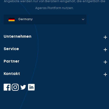
Angebote werden nur von Beratern eingeholt, die entgeltlich die
Ageras Plattform nutzen.
Denmark
Sweden
Norway
Netherlands
Germany
USA
Unternehmen
Service
Partner
Kontakt