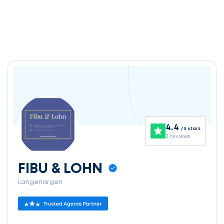
4.4
/ 5 stars
2 reviews
FIBU & LOHN
Langenargen