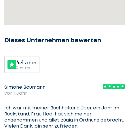
Dieses Unternehmen bewerten
4.4
/ 5 stars
2 reviews
Lassen
Sie
Simone Baumann
vor 1 Jahr
uns
beginnen
Ich war mit meiner Buchhaltung über ein Jahr im
Rückstand. Frau Hadi hat sich meiner
angenommen und alles zügig in Ordnung gebracht.
Vielen Dank, bin sehr zufrieden.